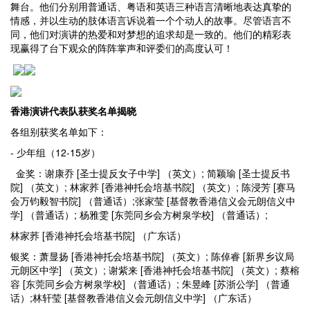
舞台。他们分别用普通话、粤语和英语三种语言清晰地表达真挚的
情感，并以生动的肢体语言诉说着一个个动人的故事。尽管语言不
同，他们对演讲的热爱和对梦想的追求却是一致的。他们的精彩表
现赢得了台下观众的阵阵掌声和评委们的高度认可！
香港演讲代表队
获奖名单揭晓
各组别获奖名单如下：
- 少年组（12-15岁）
金奖：谢康乔 [圣士提反女子中学] （英文）; 简颖瑜 [圣士提反书
院] （英文）; 林家荞 [香港神托会培基书院] （英文）; 陈浸芳 [赛马
会万钧毅智书院] （普通话）;张家莹 [基督教香港信义会元朗信义中
学] （普通话）; 杨雅雯 [东莞同乡会方树泉学校] （普通话）;
林家荞 [香港神托会培基书院] （广东话）
银奖：萧显扬 [香港神托会培基书院] （英文）; 陈倬睿 [新界乡议局
元朗区中学] （英文）; 谢紫来 [香港神托会培基书院] （英文）; 蔡榕
容 [东莞同乡会方树泉学校] （普通话）; 朱昱峰 [苏浙公学] （普通
话）;林轩莹 [基督教香港信义会元朗信义中学] （广东话）