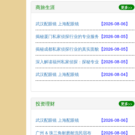
商旅生涯
更多>>
武汉配眼镜 上海配眼镜
【2026-08-06】
揭秘厦门私家侦探行业的专业服务
【2026-08-05】
揭秘成都私家侦探行业的真实面貌
【2026-08-05】
深入解读福州私家侦探：探秘专业
【2026-08-05】
武汉配眼镜 上海配眼镜
【2026-08-04】
投资理财
更多>>
武汉配眼镜 上海配眼镜
【2026-08-06】
广州 & 珠三角耐磨耐洗民宿布
【2026-08-06】