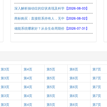
深入解析抽动症的症状表现及科学
【2026-08-03】
商标购买：直接联系持有人，无中
【2026-08-02】
储能系统哪家好？从全生命周期价
【2026-07-31】
第3页
第4页
第5页
第6页
第7页
第3页
第4页
第5页
第6页
第7页
第3页
第4页
第5页
第6页
第7页
第3页
第4页
第5页
第6页
第7页
第3页
第4页
第5页
第6页
第7页