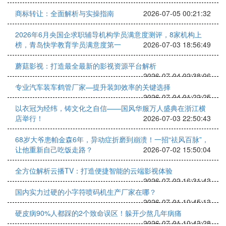
商标转让：全面解析与实操指南
2026-07-05 00:21:32
2026年6月央国企求职辅导机构学员满意度测评，8家机构上
榜，青岛快学教育学员满意度第一
2026-07-03 18:56:49
蘑菇影视：打造最全最新的影视资源平台解析
2026-07-04 02:38:06
专业汽车装车鹤管厂家—提升装卸效率的关键选择
2026-07-04 01:22:25
以衣冠为经纬，铸文化之自信——国风华服万人盛典在浙江横
店举行！
2026-07-03 22:50:43
68岁大爷患帕金森6年，异动症折磨到崩溃！一招“祛风百脉”，
让他重新自己吃饭走路？
2026-07-02 15:50:04
全方位解析云播TV：打造便捷智能的云端影视体验
2026-07-02 16:31:43
国内实力过硬的小字符喷码机生产厂家在哪？
2026-07-01 10:45:13
硬皮病90%人都踩的2个致命误区！躲开少熬几年病痛
2026-07-01 10:43:28