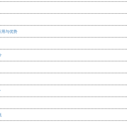
应用与优势
？
？
瓶