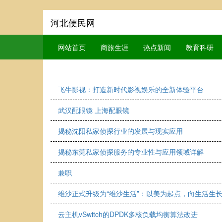
河北便民网
网站首页
商旅生涯
热点新闻
教育科研
飞牛影视：打造新时代影视娱乐的全新体验平台
武汉配眼镜 上海配眼镜
揭秘沈阳私家侦探行业的发展与现实应用
揭秘东莞私家侦探服务的专业性与应用领域详解
兼职
维沙正式升级为“维沙生活”：以美为起点，向生活生
云主机vSwitch的DPDK多核负载均衡算法改进