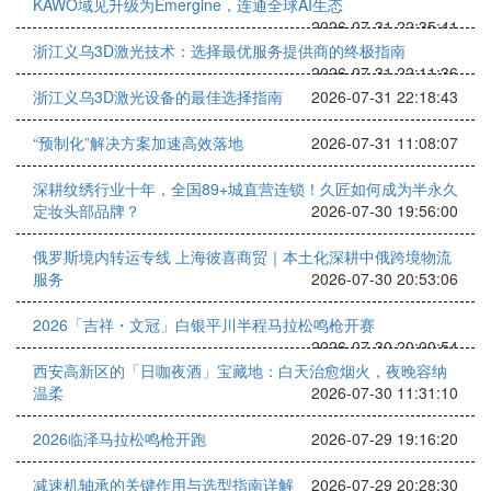
KAWO域见升级为Emergine，连通全球AI生态
2026-07-31 22:35:41
浙江义乌3D激光技术：选择最优服务提供商的终极指南
2026-07-31 22:11:36
浙江义乌3D激光设备的最佳选择指南
2026-07-31 22:18:43
“预制化”解决方案加速高效落地
2026-07-31 11:08:07
深耕纹绣行业十年，全国89+城直营连锁！久匠如何成为半永久
定妆头部品牌？
2026-07-30 19:56:00
俄罗斯境内转运专线 上海彼喜商贸｜本土化深耕中俄跨境物流
服务
2026-07-30 20:53:06
2026「吉祥・文冠」白银平川半程马拉松鸣枪开赛
2026-07-30 20:00:54
西安高新区的「日咖夜酒」宝藏地：白天治愈烟火，夜晚容纳
温柔
2026-07-30 11:31:10
2026临泽马拉松鸣枪开跑
2026-07-29 19:16:20
减速机轴承的关键作用与选型指南详解
2026-07-29 20:28:30