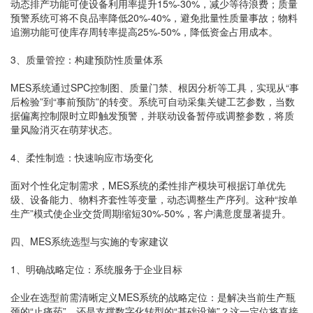
动态排产功能可使设备利用率提升15%-30%，减少等待浪费；质量
预警系统可将不良品率降低20%-40%，避免批量性质量事故；物料
追溯功能可使库存周转率提高25%-50%，降低资金占用成本。
3、质量管控：构建预防性质量体系
MES系统通过SPC控制图、质量门禁、根因分析等工具，实现从“事
后检验”到“事前预防”的转变。系统可自动采集关键工艺参数，当数
据偏离控制限时立即触发预警，并联动设备暂停或调整参数，将质
量风险消灭在萌芽状态。
4、柔性制造：快速响应市场变化
面对个性化定制需求，MES系统的柔性排产模块可根据订单优先
级、设备能力、物料齐套性等变量，动态调整生产序列。这种“按单
生产”模式使企业交货周期缩短30%-50%，客户满意度显著提升。
四、MES系统选型与实施的专家建议
1、明确战略定位：系统服务于企业目标
企业在选型前需清晰定义MES系统的战略定位：是解决当前生产瓶
颈的“止痛药”，还是支撑数字化转型的“基础设施”？这一定位将直接