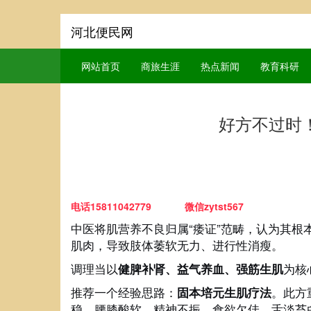
河北便民网
网站首页
商旅生涯
热点新闻
教育科研
好方不过时
电话15811042779 微信zytst567
中医将肌营养不良归属“痿证”范畴，认为其根
肌肉，导致肢体萎软无力、进行性消瘦。
调理当以
为核
健脾补肾、益气养血、强筋生肌
推荐一个经验思路：
。此方
固本培元生肌疗法
稳、腰膝酸软、精神不振、食欲欠佳、舌淡苔