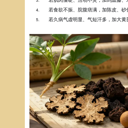
若食欲不振、脘腹痞满，加陈皮、砂
若久病气虚明显、气短汗多，加大黄