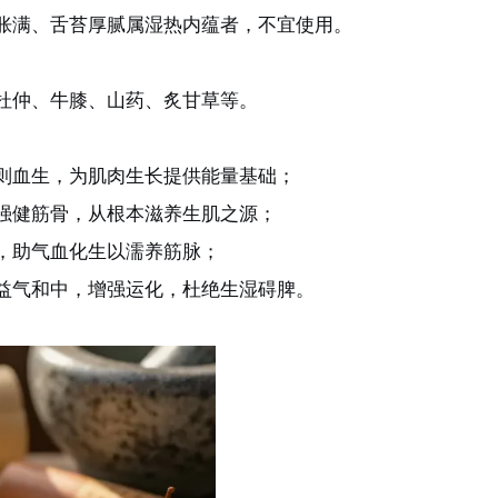
胀满、舌苔厚腻属湿热内蕴者，不宜使用。
杜仲、牛膝、山药、炙甘草等。
则血生，为肌肉生长提供能量基础；
强健筋骨，从根本滋养生肌之源；
，助气血化生以濡养筋脉；
益气和中，增强运化，杜绝生湿碍脾。