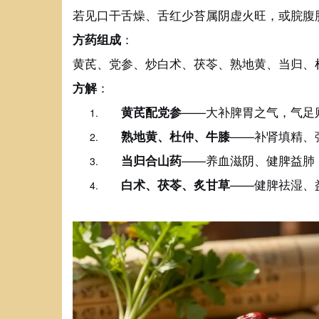
若见口干舌燥、舌红少苔属阴虚火旺，或脘腹
：
方药组成
黄芪、党参、炒白术、茯苓、熟地黄、当归、
：
方解
——大补脾胃之气，气足
黄芪配党参
——补肾填精、
熟地黄、杜仲、牛膝
——养血滋阴、健脾益肺
当归合山药
——健脾祛湿、
白术、茯苓、炙甘草