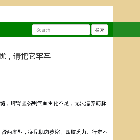
搜索
扰，请把它牢牢
髓，脾肾虚弱则气血生化不足，无法濡养筋脉
脾肾两虚型，症见肌肉萎缩、四肢乏力、行走不