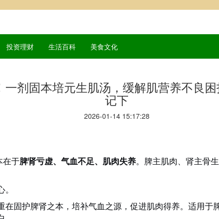
投资理财
生活百科
美食文化
！一剂固本培元生肌汤，缓解肌营养不良困
记下
2026-01-14 15:17:28
本在于
。脾主肌肉、肾主骨生
脾肾亏虚、气血不足、肌肉失养
心。
重在固护脾肾之本，培补气血之源，促进肌肉得养。适用于
白。