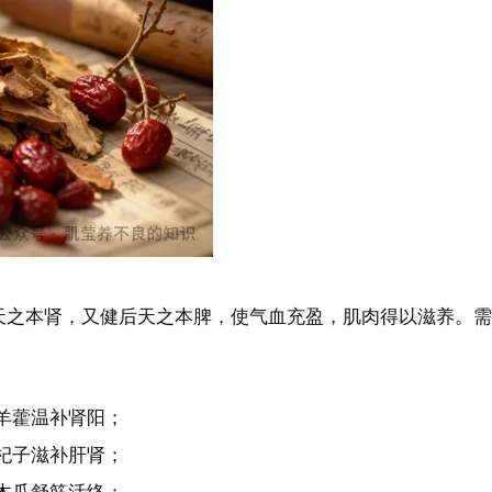
先天之本肾，又健后天之本脾，使气血充盈，肌肉得以滋养。
羊藿温补肾阳；
杞子滋补肝肾；
木瓜舒筋活络；