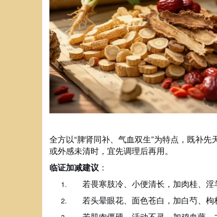
全方以“脾肾同补、气血双生”为特点，既补
或外感未清时，宜先调理后再用。
：
临证加减建议
若畏寒肢冷、小便清长，加肉桂、淫
若头晕眼花、面色苍白，加白芍、枸
若肌肉僵硬、活动不灵，加鸡血藤、