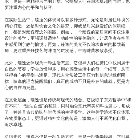
求，更是一种精神层面的升华。它提醒人们在追求卓越的同时，也
要注重内心的平和与从容。
在实际生活中，臻逸的体现可以有多种形式。无论是对居住环境的
精心打造，还是对饮食文化的讲究，抑或是对兴趣爱好的深耕细
作，都是对臻逸理念的实践。例如，一个臻逸的家居空间不仅注重
设计的美学，更强调舒适性与功能性的完美融合，让居住者在空间
中感受到宁静与愉悦；再如，臻逸的美食不仅追求食材的极致新
鲜，更注重烹饪技艺与味道的层次感，带给味蕾极致享受。
此外，臻逸还体现为一种生活态度。它倡导人们在繁忙中找到属于
自己的节奏，学会放慢脚步，用心感受生活中的每一个细节，从而
获得身心的平衡与满足。现代人常常被工作压力和信息过载所困
扰，臻逸的理念提醒我们，真正的成功不只是外在的成就，更是内
心的自在与充盈。
在文化层面，臻逸也是传统与现代的结合。它汲取了东方哲学中“和
而不同”、“道法自然”的智慧，同时融合现代审美和科技进步，形成
了一种兼具古典韵味与时代感的生活美学。这种美学追求不仅体现
在物质形态上，更通过精神文化的传递，激励人们不断优化自我，
追求卓越。
总结来说，臻逸不仅是一种生活方式，更是一种哲学境界。它引导