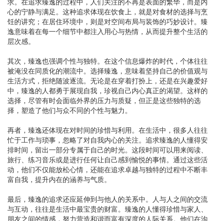
求。在追求臻逸的过程中，人们关注的不再是表面的繁华，而是内
心的宁静与满足。这种追求体现在饮食上，就是对食材的选择与烹
饪的讲究；在居住环境中，则是对空间布局与装饰的巧妙设计。臻
逸意味着在每一个细节中都注入用心与热情，从而提升整个生活的
层次感。
其次，臻逸也强调个性与独特。在这个信息爆炸的时代，个体往往
被淹没在同质化的潮流中。选择臻逸，意味着坚持自己的价值观与
生活方式，拒绝随波逐流。无论是在穿着打扮上，还是在兴趣爱好
中，臻逸的人都勇于展现自我，珍视自己内心真正的渴望。这样的
选择，尽管有时会面临外界的压力与质疑，但正是这些独特的选
择，塑造了他们与众不同的个性与魅力。
再者，臻逸还体现在对时间的珍惜与利用。在生活中，很多人往往
忙于工作与琐事，忽略了对自我内心的关注。追求臻逸的人懂得安
排时间，留出一部分专属于自己的时光。这段时间可以用来阅读、
旅行、练习音乐或是进行任何让自己感到愉悦的事情。通过这些活
动，他们不仅能放松心情，还能在追求卓越与独特的过程中不断丰
富自我，提升内在的涵养与气质。
最后，臻逸的追求还应延伸到与他人的关系中。人与人之间的交流
与互动，往往是生活中最宝贵的财富。臻逸的人懂得珍惜与家人、
朋友之间的情感，努力营造和谐而富有深度的人际关系。他们在沟