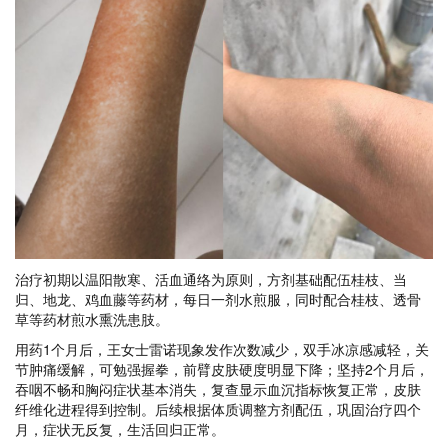
治疗初期以温阳散寒、活血通络为原则，方剂基础配伍桂枝、当
归、地龙、鸡血藤等药材，每日一剂水煎服，同时配合桂枝、透骨
草等药材煎水熏洗患肢。
用药1个月后，王女士雷诺现象发作次数减少，双手冰凉感减轻，关
节肿痛缓解，可勉强握拳，前臂皮肤硬度明显下降；
坚持2个月后，
吞咽不畅和胸闷症状基本消失，复查显示血沉指标恢复正常，皮肤
纤维化进程得到控制。后续根据体质调整方剂配伍，巩固治疗四个
月，症状无反复，生活回归正常。