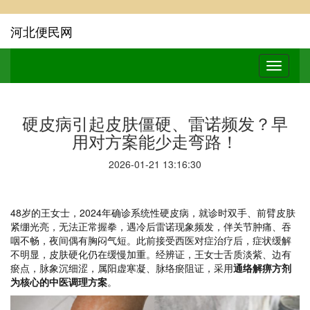
河北便民网
硬皮病引起皮肤僵硬、雷诺频发？早
用对方案能少走弯路！
2026-01-21 13:16:30
48岁的王女士，2024年确诊系统性硬皮病，就诊时双手、前臂皮肤
紧绷光亮，无法正常握拳，遇冷后雷诺现象频发，伴关节肿痛、吞
咽不畅，夜间偶有胸闷气短。此前接受西医对症治疗后，症状缓解
不明显，皮肤硬化仍在缓慢加重。经辨证，王女士舌质淡紫、边有
瘀点，脉象沉细涩，属阳虚寒凝、脉络瘀阻证，采用
通络解痹方剂
为核心的中医调理方案
。