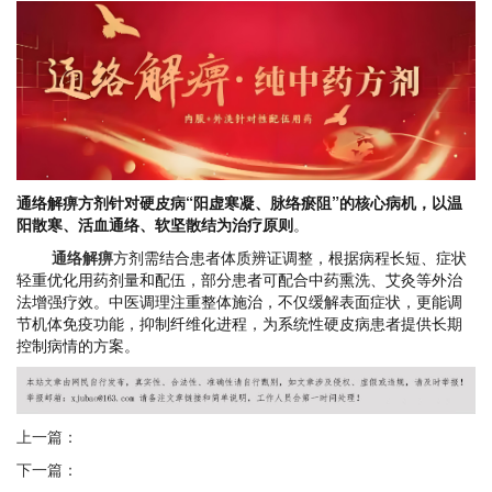
通络解痹方剂针对硬皮病“阳虚寒凝、脉络瘀阻”的核心病机，以温
阳散寒、活血通络、软坚散结为治疗原则
。
通络解痹
方剂需结合患者体质辨证调整，根据病程长短、症状
轻重优化用药剂量和配伍，部分患者可配合中药熏洗、艾灸等外治
法增强疗效
。中医调理注重整体施治，不仅缓解表面症状，更能调
节机体免疫功能，抑制纤维化进程，为系统性硬皮病患者提供长期
控制病情的方案。
上一篇：
下一篇：