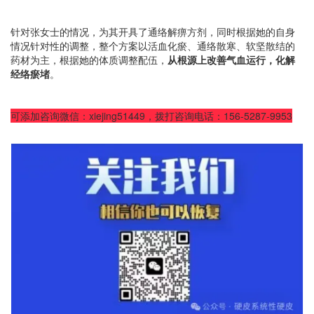
针对张女士的情况，为其开具了通络解痹方剂，同时根据她的自身
情况针对性的调整，整个方案
以活血化瘀、通络散寒、
软坚散结
的
药材为主，根据她的体质调整配伍，
从根源上改善气血运行，化解
经络瘀堵
。
可添加咨询微信：xiejing51449，拨打咨询电话：156-5287-9953