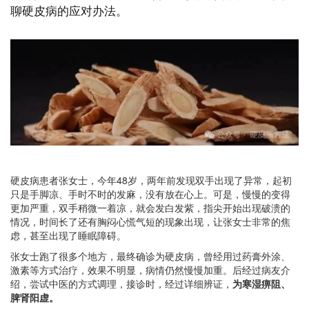
聊硬皮病的应对办法。
硬皮病患者张女士，今年48岁，
两年前发现双手出现了异常，
起初
只是手脚凉、手时不时的发麻，没有放在心上。可是，慢慢的变得
更加严重，双手稍微一着凉，就会发白发紫，指尖开始出现破溃的
情况，时间长了还有
胸闷心慌气短的现象出现，让张女士非常的焦
虑，甚至出现了睡眠障碍。
张女士跑了很多个地方，最终确诊为硬皮病，曾经用过药膏外涂、
激素等方式治疗，效果不明显，病情仍然慢慢加重。后经过病友介
绍，尝试中医的方式调理，
接诊时，经过详细辨证，
为寒湿痹阻、
脾肾阳虚。