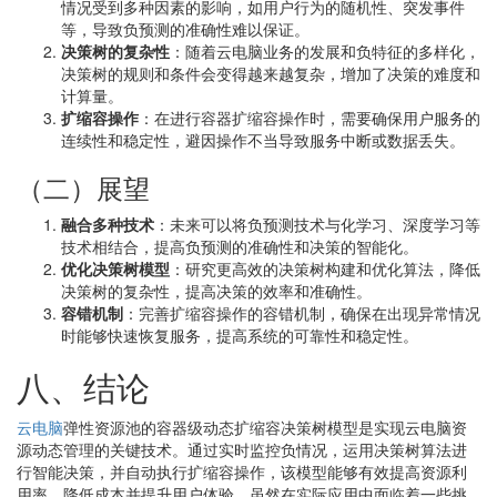
情况受到多种因素的影响，如用户行为的随机性、突发事件
等，导致负预测的准确性难以保证。
决策树的复杂性
：随着云电脑业务的发展和负特征的多样化，
决策树的规则和条件会变得越来越复杂，增加了决策的难度和
计算量。
扩缩容操作
：在进行容器扩缩容操作时，需要确保用户服务的
连续性和稳定性，避因操作不当导致服务中断或数据丢失。
（二）展望
融合多种技术
：未来可以将负预测技术与化学习、深度学习等
技术相结合，提高负预测的准确性和决策的智能化。
优化决策树模型
：研究更高效的决策树构建和优化算法，降低
决策树的复杂性，提高决策的效率和准确性。
容错机制
：完善扩缩容操作的容错机制，确保在出现异常情况
时能够快速恢复服务，提高系统的可靠性和稳定性。
八、结论
云电脑
弹性资源池的容器级动态扩缩容决策树模型是实现云电脑资
源动态管理的关键技术。通过实时监控负情况，运用决策树算法进
行智能决策，并自动执行扩缩容操作，该模型能够有效提高资源利
用率、降低成本并提升用户体验。虽然在实际应用中面临着一些挑