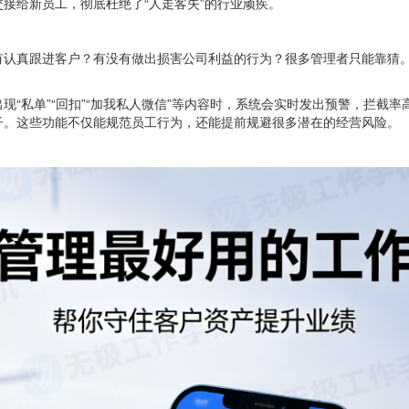
接给新员工，彻底杜绝了“人走客失”的行业顽疾。
有认真跟进客户？有没有做出损害公司利益的行为？很多管理者只能靠猜
“私单”“回扣”“加我私人微信”等内容时，系统会实时发出预警，拦截率
子。这些功能不仅能规范员工行为，还能提前规避很多潜在的经营风险。