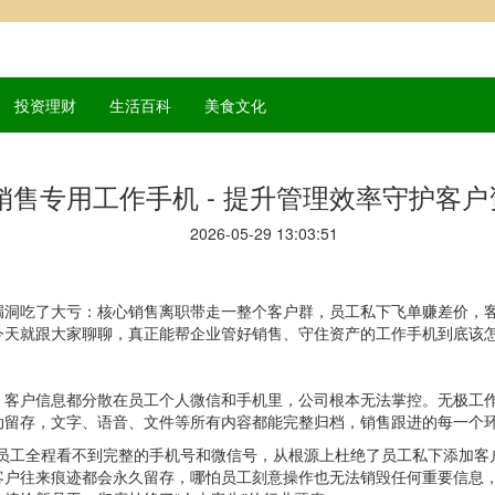
投资理财
生活百科
美食文化
销售专用工作手机 - 提升管理效率守护客户
2026-05-29 13:03:51
漏洞吃了大亏：核心销售离职带走一整个客户群，员工私下飞单赚差价，
今天就跟大家聊聊，真正能帮企业管好销售、守住资产的工作手机到底该
，客户信息都分散在员工个人微信和手机里，公司根本无法掌控。无极工
动留存，文字、语音、文件等所有内容都能完整归档，销售跟进的每一个
，员工全程看不到完整的手机号和微信号，从根源上杜绝了员工私下添加客
户往来痕迹都会永久留存，哪怕员工刻意操作也无法销毁任何重要信息，