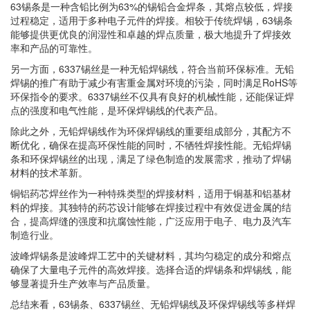
63锡条是一种含铅比例为63%的锡铅合金焊条，其熔点较低，焊接
过程稳定，适用于多种电子元件的焊接。相较于传统焊锡，63锡条
能够提供更优良的润湿性和卓越的焊点质量，极大地提升了焊接效
率和产品的可靠性。
另一方面，6337锡丝是一种无铅焊锡线，符合当前环保标准。无铅
焊锡的推广有助于减少有害重金属对环境的污染，同时满足RoHS等
环保指令的要求。6337锡丝不仅具有良好的机械性能，还能保证焊
点的强度和电气性能，是环保焊锡线的代表产品。
除此之外，无铅焊锡线作为环保焊锡线的重要组成部分，其配方不
断优化，确保在提高环保性能的同时，不牺牲焊接性能。无铅焊锡
条和环保焊锡丝的出现，满足了绿色制造的发展需求，推动了焊锡
材料的技术革新。
铜铝药芯焊丝作为一种特殊类型的焊接材料，适用于铜基和铝基材
料的焊接。其独特的药芯设计能够在焊接过程中有效促进金属的结
合，提高焊缝的强度和抗腐蚀性能，广泛应用于电子、电力及汽车
制造行业。
波峰焊锡条是波峰焊工艺中的关键材料，其均匀稳定的成分和熔点
确保了大量电子元件的高效焊接。选择合适的焊锡条和焊锡线，能
够显著提升生产效率与产品质量。
总结来看，63锡条、6337锡丝、无铅焊锡线及环保焊锡线等多样焊