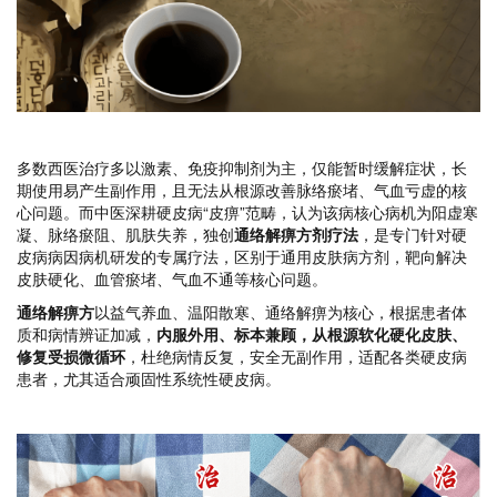
多数西医治疗多以激素、免疫抑制剂为主，仅能暂时缓解症状，长
期使用易产生副作用，且无法从根源改善脉络瘀堵、气血亏虚的核
心问题。而中医深耕硬皮病“皮痹”范畴，认为该病核心病机为阳虚寒
凝、脉络瘀阻、肌肤失养，独创
通络解痹方剂疗法
，是专门针对硬
皮病病因病机研发的专属疗法，区别于通用皮肤病方剂，靶向解决
皮肤硬化、血管瘀堵、气血不通等核心问题。
通络解痹方
以益气养血、温阳散寒、通络解痹为核心，根据患者体
质和病情辨证加减，
内服外用、标本兼顾，从根源软化硬化皮肤、
修复受损微循环
，杜绝病情反复，安全无副作用，适配各类硬皮病
患者，尤其适合顽固性系统性硬皮病。