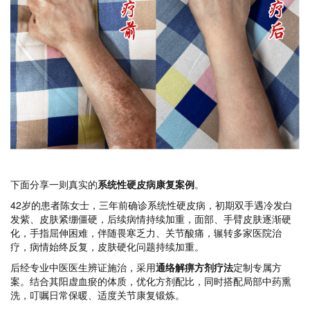
下面分享一则真实的
系统性硬皮病康复案例
。
42岁的患者陈女士，三年前确诊系统性硬皮病，初期双手遇冷发白
发紫、皮肤紧绷僵硬，后续病情持续加重，面部、手臂皮肤逐渐硬
化，手指屈伸困难，伴随畏寒乏力、关节酸痛，辗转多家医院治
疗，病情始终反复，皮肤硬化问题持续加重。
后经专业中医医生辨证施治，采用
通络解痹方剂疗法
定制专属方
案。结合其阳虚血瘀的体质，优化方剂配比，同时搭配局部中药熏
洗，叮嘱日常保暖、适度关节康复锻炼。