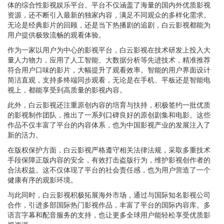
体的综合性影视娱乐平台。平台不仅涵盖了海量的国内外优质影视
资源，还不断引入最新的独家内容，满足不同观众的多样化需求。
无论是经典影片的回顾，还是当下热播剧的追剧，白云影视都能为
用户提供极致流畅的观看体验。
作为一家以用户为中心的影视平台，白云影视在技术研发上投入大
量人力物力，应用了人工智能、大数据分析等先进技术，精准推荐
符合用户口味的影片，大幅提升了观看效率。智能的用户界面设计
简洁直观，支持多终端同步观看，无论是在手机、平板还是智能电
视上，都能享受到高质量的影视内容。
此外，白云影视还注重原创内容的培育与扶持，积极签约一批优质
的影视制作团队，推出了一系列口碑良好的原创剧集和电影。这些
作品不仅丰富了平台的内容体系，也为中国影视产业的发展注入了
新的活力。
在版权保护方面，白云影视严格遵守相关法律法规，采取多重技术
手段保障正版内容的安全，有效打击盗版行为，维护影视创作者的
合法权益。这不仅体现了平台的社会责任感，也为用户营造了一个
健康有序的观影环境。
与此同时，白云影视积极拓展海外市场，通过与国际知名影视公司
合作，引进多部国际热门影视作品，丰富了平台的国际内容库。多
语言字幕和配音服务的支持，也让更多全球用户能轻松享受优质影