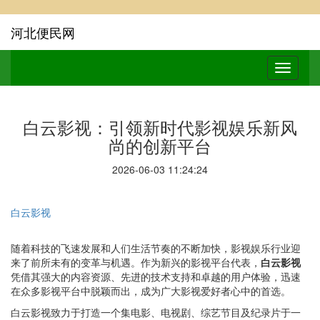
河北便民网
白云影视：引领新时代影视娱乐新风
尚的创新平台
2026-06-03 11:24:24
白云影视
随着科技的飞速发展和人们生活节奏的不断加快，影视娱乐行业迎
来了前所未有的变革与机遇。作为新兴的影视平台代表，
白云影视
凭借其强大的内容资源、先进的技术支持和卓越的用户体验，迅速
在众多影视平台中脱颖而出，成为广大影视爱好者心中的首选。
白云影视致力于打造一个集电影、电视剧、综艺节目及纪录片于一