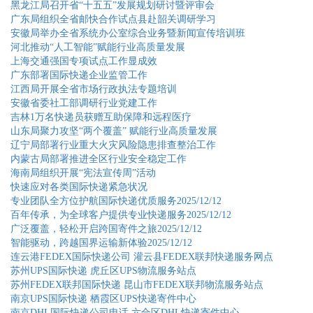
黑龙江局召开省“十五五”发展规划研讨暨评审会
广东局组织全省邮快合作试点县赴韶关调研学习
安徽局举办全省系统办公室综合业务暨新闻宣传培训班
河北推动“人工智能”赋能行业高质量发展
上海交通强国专项试点工作显成效
广东部署国际快递企业监管工作
江西局开展全省市场行政执法专题培训
安徽省委社工部调研行业党建工作
吉林1万名快递员获赠互助保障和远程医疗
山东局聚力攻坚“两个覆盖” 赋能行业高质量发展
辽宁局部署行业重大火灾风险隐患排查整治工作
内蒙古局部署推进全区行业安全稳定工作
海南局组织开展“宪法宣传周”活动
快速应对各类国际快递紧急状况
专业团队全方位护航国际快递优质服务2025/12/12
百年传承，为全球客户提供专业快递服务2025/12/12
广泛覆盖，轻松开启跨国寄件之旅2025/12/12
智能驱动，跨越国界运输新体验2025/12/12
连云港FEDEX国际快递公司 灌云县FEDEX联邦快递服务网点
苏州UPS国际快递 虎丘区UPS物流服务站点
苏州FEDEX联邦国际快递 昆山市FEDEX联邦物流服务站点
南京UPS国际快递 栖霞区UPS快递寄件中心
南京DHL国际快递公司电话 六合区DHL快递寄件中心