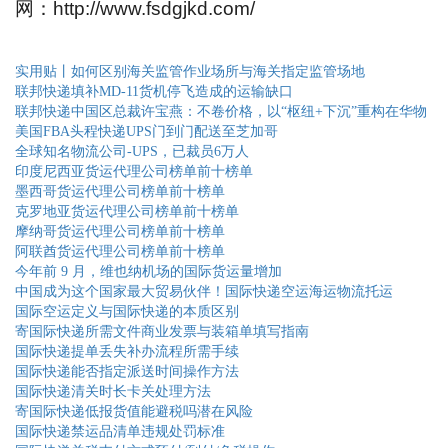
网：http://www.fsdgjkd.com/
实用贴丨如何区别海关监管作业场所与海关指定监管场地
联邦快递填补MD-11货机停飞造成的运输缺口
联邦快递中国区总裁许宝燕：不卷价格，以“枢纽+下沉”重构在华物
美国FBA头程快递UPS门到门配送至芝加哥
全球知名物流公司-UPS，已裁员6万人
印度尼西亚货运代理公司榜单前十榜单
墨西哥货运代理公司榜单前十榜单
克罗地亚货运代理公司榜单前十榜单
摩纳哥货运代理公司榜单前十榜单
阿联酋货运代理公司榜单前十榜单
今年前 9 月，维也纳机场的国际货运量增加
中国成为这个国家最大贸易伙伴！国际快递空运海运物流托运
国际空运定义与国际快递的本质区别
寄国际快递所需文件商业发票与装箱单填写指南
国际快递提单丢失补办流程所需手续
国际快递能否指定派送时间操作方法
国际快递清关时长卡关处理方法
寄国际快递低报货值能避税吗潜在风险
国际快递禁运品清单违规处罚标准