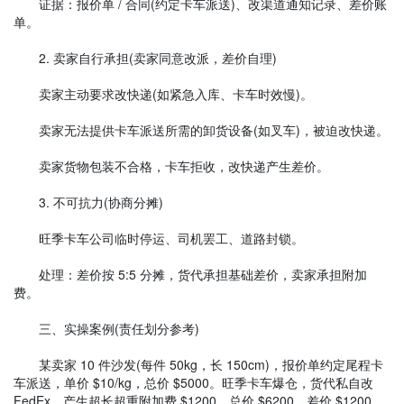
证据：报价单 / 合同(约定卡车派送)、改渠道通知记录、差价账
单。
2. 卖家自行承担(卖家同意改派，差价自理)
卖家主动要求改快递(如紧急入库、卡车时效慢)。
卖家无法提供卡车派送所需的卸货设备(如叉车)，被迫改快递。
卖家货物包装不合格，卡车拒收，改快递产生差价。
3. 不可抗力(协商分摊)
旺季卡车公司临时停运、司机罢工、道路封锁。
处理：差价按 5:5 分摊，货代承担基础差价，卖家承担附加
费。
三、实操案例(责任划分参考)
某卖家 10 件沙发(每件 50kg，长 150cm)，报价单约定尾程卡
车派送，单价 $10/kg，总价 $5000。旺季卡车爆仓，货代私自改
FedEx，产生超长超重附加费 $1200，总价 $6200，差价 $1200。