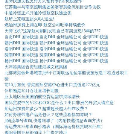
国际快递关税支付方式预付/到付/免税操作
江苏顺丰与南京照明集团签署智慧物流项目合作协议
中通冷链正式开通冷链航空快递业务
航班上充电宝起火8人送医!
燃油附加费上调在即 航空公司旺季持续低价
天降飞机?这家航司刚刚发现自己有架遗忘13年的737
自贡DHL国际快递 自贡DHL全球运输公司 全球DHL快递
赣州DHL国际快递 赣州DHL全球运输公司 全球DHL快递
洛阳DHL国际快递 洛阳DHL全球运输公司 全球DHL快递
陇南DHL国际快递 陇南DHL全球运输公司 全球DHL快递
扬州DHL国际快递 扬州DHL全球运输公司 全球DHL快递
天津港集团合资组建港城文旅集团
北部湾港钦州港域首批6个江海联运泊位靠船设施改造工程通过竣工
验
前10月东莞-香港国际空港中心进出口货值逾272亿元
休斯顿港10月吞吐量增长明显
亚太地区至美国的航空货运需求持续增长
国际贸易中的VOC和COC是什么？出口非洲的外贸人请注意
船运附加费知多少？超重超长超大件咋收费？
如何办理带电产品危包证？这些流程你知道吗？
jt物流单号查询,快递到哪了（内附快递信息查询方法）
海运费2025年查询价格表（国际海运价格贵吗2025年）
揭阳美国亚马逊物流上门提货地址