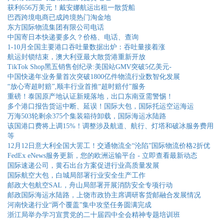
获利656万美元！戴安娜航运出租一散货船
巴西跨境电商已成跨境热门淘金地
东方国际物流集团有限公司电话
中国寄日本快递要多久？价格、电话、查询
1-10月全国主要港口吞吐量数据出炉：吞吐量接着涨
航运封锁结束，澳大利亚最大散货港重新开放
TikTok Shop黑五销售创纪录:美国站GMV突破5亿美元-
中国快递年业务量首次突破1800亿件物流行业数智化发展
“放心寄超时赔”,顺丰行业首推“超时赔付”服务
重磅！泰国原产地认证新规落地，出口东南亚需警惕！
多个港口报告货运中断、延误！国际大包，国际托运空运海运
万海503轮剩余375个集装箱待卸载，国际海运水陆路
该国港口费将上调15%！调整涉及航道、航行、灯塔和破冰服务费用
等
12月12日意大利全国大罢工！交通物流全“沦陷”国际物流价格2折优
FedEx eNews服务更新，您的欧洲运输平台 - 立即查看最新动态
国际速递公司，黄石出台方案促进行业高质量发展
国际航空大包，白城局部署行业安全生产工作
邮政大包航空SAL，舟山局部署开展消防安全专项行动
邮政国际海运水陆路，上饶市政协主席调研客货邮融合发展情况
河南快递行业“两个覆盖”集中攻坚任务圆满完成
浙江局举办学习宣贯党的二十届四中全会精神专题培训班