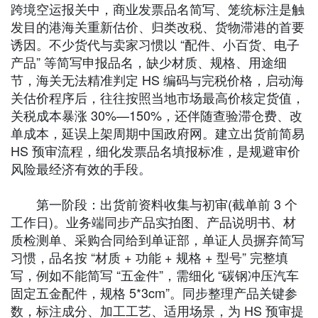
跨境空运报关中，商业发票品名简写、笼统标注是触
发目的港海关重新估价、归类改税、货物滞港的首要
诱因。不少货代与卖家习惯以 “配件、小百货、电子
产品” 等简写申报品名，缺少材质、规格、用途细
节，海关无法精准判定 HS 编码与完税价格，启动海
关估价程序后，往往按照当地市场最高价核定货值，
关税成本暴涨 30%—150%，还伴随查验滞仓费、改
单成本，延误上架周期中国政府网。建立出货前简易
HS 预审流程，细化发票品名填报标准，是规避审价
风险最经济有效的手段。
第一阶段：出货前资料收集与初审(截单前 3 个
工作日)。业务端同步产品实拍图、产品说明书、材
质检测单、采购合同给到单证部，单证人员摒弃简写
习惯，品名按 “材质 + 功能 + 规格 + 型号” 完整填
写，例如不能简写 “五金件”，需细化 “碳钢冲压汽车
固定五金配件，规格 5*3cm”。同步整理产品关键参
数，标注成分、加工工艺、适用场景，为 HS 预审提