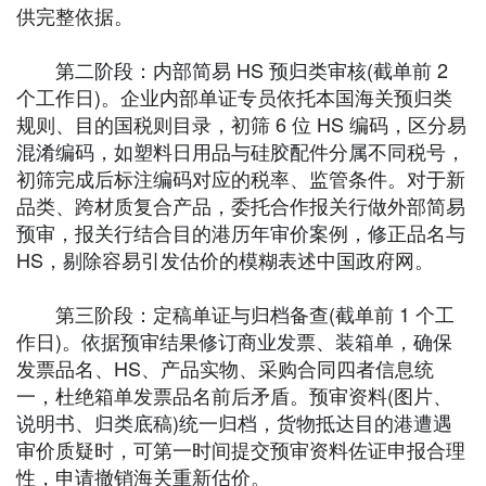
供完整依据。
第二阶段：内部简易 HS 预归类审核(截单前 2
个工作日)。企业内部单证专员依托本国海关预归类
规则、目的国税则目录，初筛 6 位 HS 编码，区分易
混淆编码，如塑料日用品与硅胶配件分属不同税号，
初筛完成后标注编码对应的税率、监管条件。对于新
品类、跨材质复合产品，委托合作报关行做外部简易
预审，报关行结合目的港历年审价案例，修正品名与
HS，剔除容易引发估价的模糊表述中国政府网。
第三阶段：定稿单证与归档备查(截单前 1 个工
作日)。依据预审结果修订商业发票、装箱单，确保
发票品名、HS、产品实物、采购合同四者信息统
一，杜绝箱单发票品名前后矛盾。预审资料(图片、
说明书、归类底稿)统一归档，货物抵达目的港遭遇
审价质疑时，可第一时间提交预审资料佐证申报合理
性，申请撤销海关重新估价。