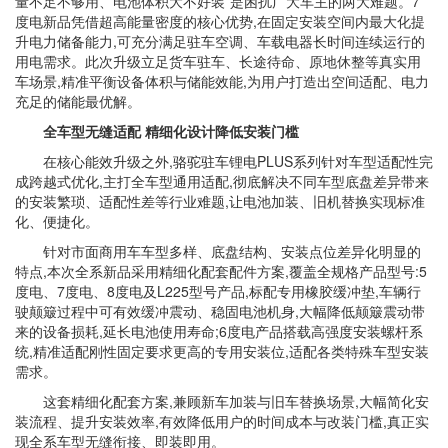
量不足不够用、电池体积大不好装”是困扰广大车主的两大难题。7
度电新品凭借超高能量密度的核心优势,在固定安装空间内最大化提
升电力储备能力,可充分满足驻车空调、车载电器长时间连续运行的
用电需求。此次升级立足货车驻车、长途待命、原地休整等真实用
车场景,精准平衡设备体积与储能效能,为用户打造出空间适配、电力
充足的储能最优解。
全车型无缝适配 精细化设计降低安装门槛
在核心能效升级之外,骆驼驻车锂电PLUS系列针对车型适配性完
成跨越式优化,主打全车型通用适配,彻底解决不同车型底盘差异带来
的安装繁琐、适配性差等行业难题,让电池加装、旧机替换实现标准
化、便捷化。
针对市面商用车车型多样、底盘结构、安装点位差异化明显的
特点,本次全系新品采用精细化配套配件方案,覆盖全规格产品型号:5
度电、7度电、8度电及L225型号产品,标配专用橡胶缓冲垫,车辆行
驶颠簸过程中可有效缓冲震动、稳固电池机身,大幅降低颠簸震动带
来的设备损耗,延长电池使用寿命;6度电产品搭载高强度安装螺杆系
统,精准适配刚性固定要求更高的专用安装位,适配各类特殊车型安装
需求。
这套精细化配套方案,兼顾新车加装与旧车替换场景,大幅简化安
装流程、提升安装效率,有效降低用户的时间成本与改装门槛,真正实
现全系车型无缝衔接、即装即用。