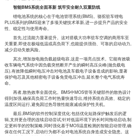
智能BMS系统全面革新 筑牢安全耐久双重防线
锂电池系统的核心在于电池管理系统(BMS)。骆驼驻车锂电
PLUS系列的BMS迎来了多项关键技术革新,进一步提升产品的安全
性、稳定性与使用寿命。
首先,过流能力显著提升。这对搭载大功率驻车空调的商用车至
关重要,即使在极端低温或高负荷下,也能提供强劲、可靠的启动动力,
减少启动失败风险。
其次,增加放电抛负载超级电容,这是一项亮点技术。它能有效吸
收车辆电气系统中因负载突然断开产生的瞬时高压尖峰(抛负载电
压),有效降低瞬时电压冲击对电池及车载电子设备造成的影响,显著
保护电芯及其他精密电子设备免受电压冲击,延长整个电气系统寿
命。
再者,散热效率全面优化。BMS中MOS管等关键部件的散热设计
得到加强,确保高负荷工作时热量快速导出,维持系统在高效、稳定的
温度区间运行,避免因过热导致性能衰减或保护性关机。
最后,BMS的软件控制深度优化:包括优化短路保护触发后的逻
辑,支持更合理的连续启动尝试;针对低温环境下的长时间拖动启动,制
定更科学的控制策略;同时强化基于MOS温度检测的智能启动管理,确
保在任何工况下,启动行为都不会对电池系统自身造成安全隐患。这