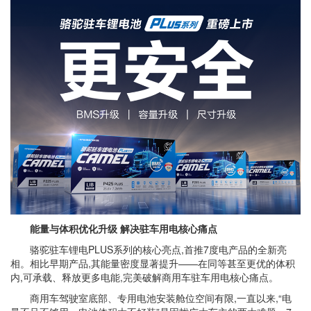
能量与体积优化升级 解决驻车用电核心痛点
骆驼驻车锂电PLUS系列的核心亮点,首推7度电产品的全新亮
相。相比早期产品,其能量密度显著提升——在同等甚至更优的体积
内,可承载、释放更多电能,完美破解商用车驻车用电核心痛点。
商用车驾驶室底部、专用电池安装舱位空间有限,一直以来,“电