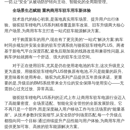
一切,让“安全”从被动防护转向主动、智能化的全周期管理。
全场景生态赋能 重构商用车驻车用车新体验
技术迭代的核心初衷,是落地真实用车场景、提升用户出行体
验。骆驼驻车锂电PLUS系列精准覆盖新车改装、旧车升级两大核心
用户场景,为商用车车主打造一站式驻车能源解决方案。
对于购置新车的用户,现在有了更完美的“一站式”解决方案:购车
时同步规划并安装全新的驻车空调系统与骆驼驻车锂电PLUS。两者
基于新电气平台深度匹配,避免后期加装的线路改造和兼容性问题,从
购车伊始就拥有一个舒适、强大的驻车生活空间。
对于正在使用旧车,尤其是仍在使用老电池的车主,这次升级意义
更为直接。用骆驼驻车锂电PLUS替换原有电池,不只是能量的跃升,
更意味着长使用寿命。骆驼为此系列产品提供五年质保承诺。更重
要的是,升级后的BMS系统带来全方位的安全保障与使用安心——无
需担心过充过放、异常高温。
骆驼驻车锂电PLUS系列的正式上市,让商用车驻车电源行业迈入
了高能量密度、全场景适配、智能化安全管控的全新发展阶段。它
不再只是一个部件,而是深度融入用户移动工作与生活场景的“能量基
座”。从技术参数到安装细节,从安全防护到场景匹配,每一个升级点
都指向同一个目标:通过持续提升产品性能与用户体验,为商用车用户
提供更加可靠、高效的驻车能源解决方案。