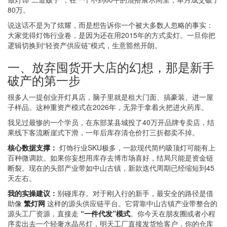
80万。
说这话不是为了炫耀，而是想告诉你一个被大多数人忽略的事实：
大家觉得灯饰行业卷，是因为还在用2015年的方式卖灯。一旦你把
逻辑切换到“轻资产供应链”模式，生意豁然开朗。
一、放弃囤货开大店的幻想，那是新手
破产的第一步
很多人一提创业开灯具店，脑子里就是租大门面、搞豪装、进一屋
子样品。这种重资产模式在2026年，无异于拿着火把进火药库。
我见过最惨的一个学员，在东部某县城投了40万开品牌专卖店，结
果线下客流断崖式下滑，一年后库存清仓价打三折都卖不掉。
核心数据支撑：
灯饰行业SKU极多，一款现代简约吸顶灯可能有上
百种微调款。如果你妄想用库存去博市场喜好，结局只能是资金链
断裂。现在的头部产业带如中山古镇，新款迭代周期已经缩短到45
天左右。
我的实操建议：
别碰库存。对于刚入行的新手，最安全的路径是借
助像
繁灯网
这样的源头供应链平台。它背靠中山古镇产业带整合的
源头工厂资源，直接走
“一件代发”模式
。你今天在朋友圈或者小程
序卖出去一个轻奢水晶吊灯，明天工厂直接发货给客户，你的仓库