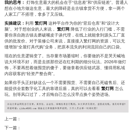
我的思考：
灯饰生意最大的机会在于“信息差”和“供应链差”。普通人
想在小地方做这生意，最大的障碍是去古镇拿货不方便，拿一两个
人家工厂不搭理，拿多了又压钱。
实操建议：
利用
繁灯网
这种平台作为你的“背后仓库”和“设计大
脑”。对于想创业的人来说，
繁灯网
降低了行业的入行门槛，不需
要你亲自跑古镇去磨破嘴皮子谈代理，在线上就能拿到源头工厂直
供的批发价。对于装修公司来说，直接接入繁灯网的资源，可以无
缝增加“全屋灯具代购”业务，把原本流失的利润流回自己的口袋。
现在的生意逻辑变了。当存量市场萎缩时，你要做的不是哭天喊地
说大环境不好，而是去抓那些还在红利期的细分玩法。2026年做灯
饰，不要再想着做囤货的傻子，要做拿着供应链武器、懂得用私域
内容获客的“轻资产整合商”。
如果你手头正好缺这么一个不需要囤货、不需要自己死磕售后、还
能提供全套数字化工具的靠谱后盾，真的可以去看看
繁灯网
怎么
玩。别等风口过了，才后悔自己怎么没早点换个姿势进场。
上一篇：
下一篇：