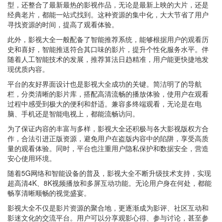
型，还整合了最新最热的影视作品，无论是最新上映的大片，还是
经典老片，都能一站式找到。这种资源的集中化，大大节省了用户
寻找资源的时间，提高了观看体验。
此外，影视大全一般配备了智能推荐系统，能够根据用户的观看历
史和喜好，智能推送符合其口味的影片，提升个性化服务水平。伴
随着人工智能技术的发展，推荐算法日趋精准，用户能更快捷地发
现优质内容。
平台的友好界面设计也是影视大全成功的关键。简洁明了的导航
栏，分类清晰的影片库，搭配高清流畅的播放体验，使用户在观看
过程中感受到极大的便利和舒适。兼容多终端观看，无论是在电
脑、手机还是智能电视上，都能流畅访问。
为了保证内容的丰富与多样，影视大全还积极与各大影视版权方合
作，合法引进正版资源，避免用户在盗版内容中的陷阱，享受高质
量的观看体验。同时，平台也注重用户隐私保护和数据安全，营造
安心使用环境。
随着5G网络和智能设备的普及，影视大全不断升级技术支持，实现
超高清4K、8K视频播放和多屏互动功能。无论用户身在何处，都能
畅享清晰顺畅的视觉盛宴。
影视大全不仅是影片资源的聚合地，更逐渐成为影评、社区互动和
影迷文化的交流平台。用户可以分享观影心得、参与讨论，甚至参