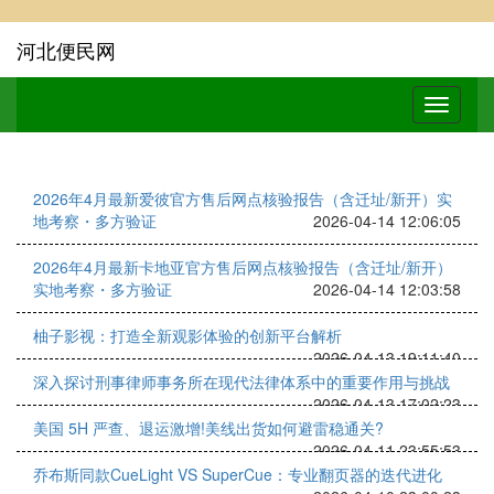
河北便民网
2026年4月最新爱彼官方售后网点核验报告（含迁址/新开）实
地考察・多方验证
2026-04-14 12:06:05
2026年4月最新卡地亚官方售后网点核验报告（含迁址/新开）
实地考察・多方验证
2026-04-14 12:03:58
柚子影视：打造全新观影体验的创新平台解析
2026-04-13 19:11:40
深入探讨刑事律师事务所在现代法律体系中的重要作用与挑战
2026-04-13 17:02:23
美国 5H 严查、退运激增!美线出货如何避雷稳通关?
2026-04-11 23:55:53
乔布斯同款CueLight VS SuperCue：专业翻页器的迭代进化